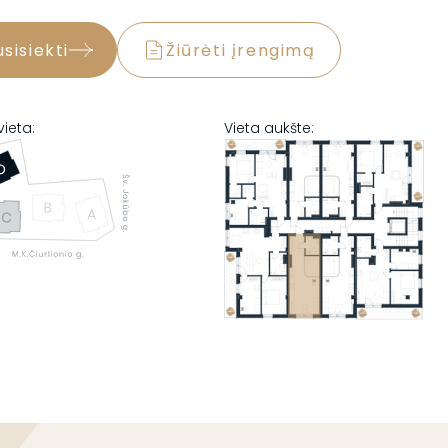
usisiekti
Žiūrėti įrengimą
vieta:
Vieta aukšte: