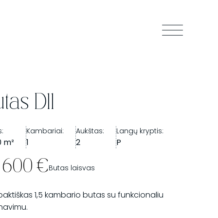
tas D11
s:
Kambariai:
Aukštas:
Langų kryptis:
0 m²
1
2
P
3 600 €
Butas laisvas
ktiškas 1,5 kambario butas su funkcionaliu
anavimu.