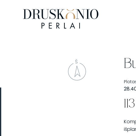
Bu
Plota
28.4
11
Kompa
išpl