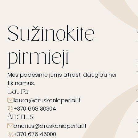
Sužinokite
pirmieji
Mes padėsime jums atrasti daugiau nei
tik namus.
Laura
laura@druskonioperlai.lt
+370 668 30304
Andrius
andrius@druskonioperlai.lt
+370 676 45000