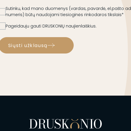
Sutinku, kad mano duomenys (vardas, pavardė, el.pašto adr
numeris) būtų naudojami tiesioginės rinkodaros tikslais*
Pageidauju gauti DRUSKONIŲ naujienlaiškius.
Siųsti užklausą