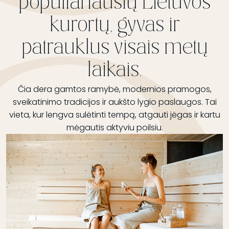
populiariausių Lietuvos
kurortų, gyvas ir
patrauklus visais metų
laikais.
Čia dera gamtos ramybė, modernios pramogos,
sveikatinimo tradicijos ir aukšto lygio paslaugos. Tai
vieta, kur lengva sulėtinti tempą, atgauti jėgas ir kartu
mėgautis aktyviu poilsiu.