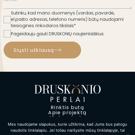
Sutinku, kad mano duomenys (vardas, pavardė,
el.pašto adresas, telefono numeris) būtų naudojami
tiesioginės rinkodaros tikslais*
Pageidauju gauti DRUSKONIŲ naujienlaiškius.
Siųsti užklausą
Rinktis butą
Apie projektą
Vieta mieste
Investicijai
Mes naudojame slapukus, kurie užtikrina, kad Jums bus patogu
Kontaktai
naudotis tinklalapiu. Jei toliau naršysite mūsų tinklalapyje, tai