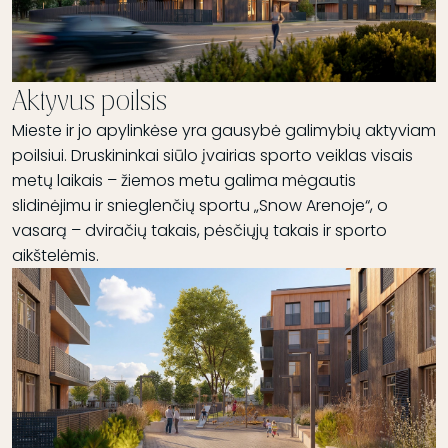
Aktyvus poilsis
Mieste ir jo apylinkėse yra gausybė galimybių aktyviam
poilsiui. Druskininkai siūlo įvairias sporto veiklas visais
metų laikais – žiemos metu galima mėgautis
slidinėjimu ir snieglenčių sportu „Snow Arenoje“, o
vasarą – dviračių takais, pėsčiųjų takais ir sporto
aikštelėmis.