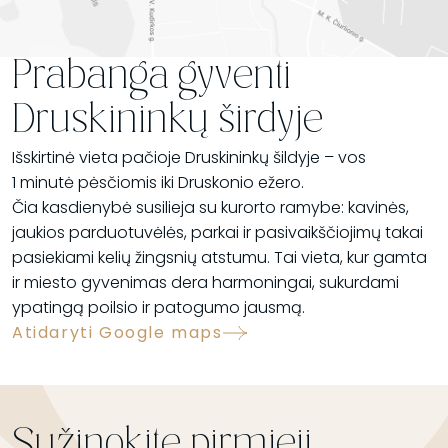
Prabanga gyventi
Druskininkų širdyje
Išskirtinė vieta pačioje Druskininkų šildyje – vos
1 minutė pėsčiomis iki Druskonio ežero.
Čia kasdienybė susilieja su kurorto ramybe: kavinės,
jaukios parduotuvėlės, parkai ir pasivaikščiojimų takai
pasiekiami kelių žingsnių atstumu. Tai vieta, kur gamta
ir miesto gyvenimas dera harmoningai, sukurdami
ypatingą poilsio ir patogumo jausmą.
Atidaryti Google maps
Sužinokite pirmieji