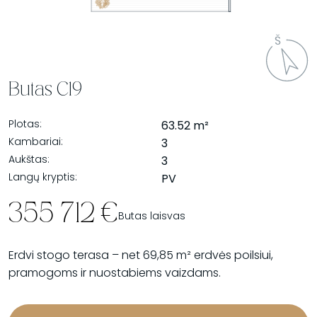
Butas C19
Plotas:
63.52 m²
Kambariai:
3
Aukštas:
3
Langų kryptis:
PV
355 712 €
Butas laisvas
Erdvi stogo terasa – net 69,85 m² erdvės poilsiui,
pramogoms ir nuostabiems vaizdams.