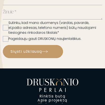
Sutinku, kad mano duomenys (vardas, pavardė,
el.pašto adresas, telefono numeris) būtų naudojami
tiesioginės rinkodaros tikslais*
Pageidauju gauti DRUSKONIŲ naujienlaiškius.
Siųsti užklausą
Rinktis butą
Apie projektą
Vieta mieste