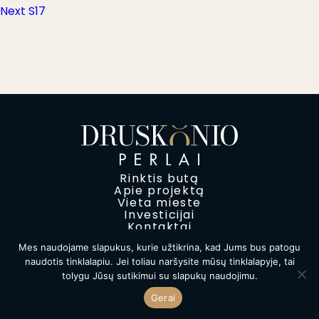
Next
post:
Next
S17
tarp
post:
įrašų
Rinktis butą
Apie projektą
Vieta mieste
Investicijai
Kontaktai
Mes naudojame slapukus, kurie užtikrina, kad Jums bus patogu
Privatumo politika
naudotis tinklalapiu. Jei toliau naršysite mūsų tinklalapyje, tai
2026 Druskonių perlas © Visos teisės saugomos
tolygu Jūsų sutikimui su slapukų naudojimu.
Gerai