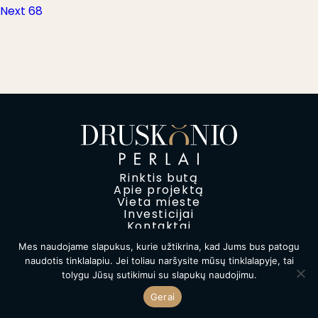
Next
post:
Next
68
tarp
post:
įrašų
Rinktis butą
Apie projektą
Vieta mieste
Investicijai
Kontaktai
Mes naudojame slapukus, kurie užtikrina, kad Jums bus patogu
Privatumo politika
naudotis tinklalapiu. Jei toliau naršysite mūsų tinklalapyje, tai
2026 Druskonių perlas © Visos teisės saugomos
tolygu Jūsų sutikimui su slapukų naudojimu.
Gerai