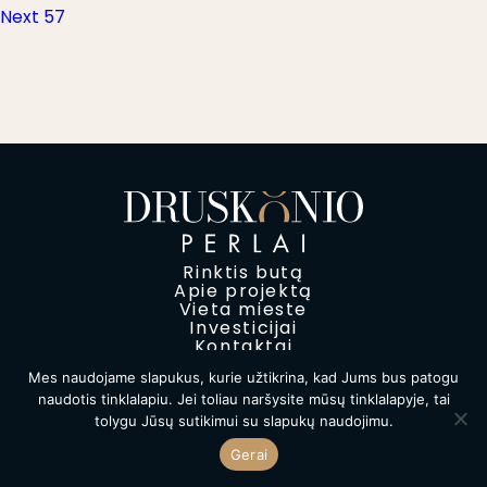
Next
post:
Next
57
tarp
post:
įrašų
Rinktis butą
Apie projektą
Vieta mieste
Investicijai
Kontaktai
Mes naudojame slapukus, kurie užtikrina, kad Jums bus patogu
Privatumo politika
naudotis tinklalapiu. Jei toliau naršysite mūsų tinklalapyje, tai
2026 Druskonių perlas © Visos teisės saugomos
tolygu Jūsų sutikimui su slapukų naudojimu.
Gerai