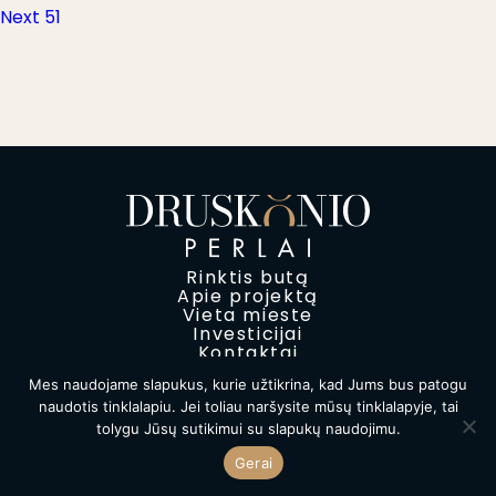
Next
post:
Next
51
tarp
post:
įrašų
Rinktis butą
Apie projektą
Vieta mieste
Investicijai
Kontaktai
Mes naudojame slapukus, kurie užtikrina, kad Jums bus patogu
Privatumo politika
naudotis tinklalapiu. Jei toliau naršysite mūsų tinklalapyje, tai
2026 Druskonių perlas © Visos teisės saugomos
tolygu Jūsų sutikimui su slapukų naudojimu.
Gerai